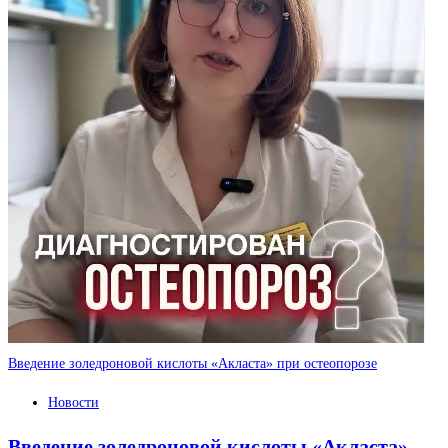
Введение золедроновой кислоты «Акласта» при остеопорозе
Новости
Введение золедроновой кислоты «Акласта»